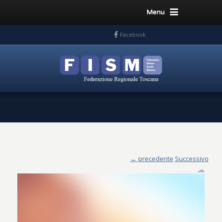
Menu
Facebook
← precedente
Successivo
→