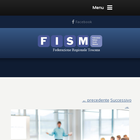
Menu
Facebook
← precedente
Successivo
→