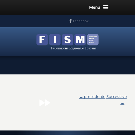
Menu
Facebook
← precedente
Successivo
→