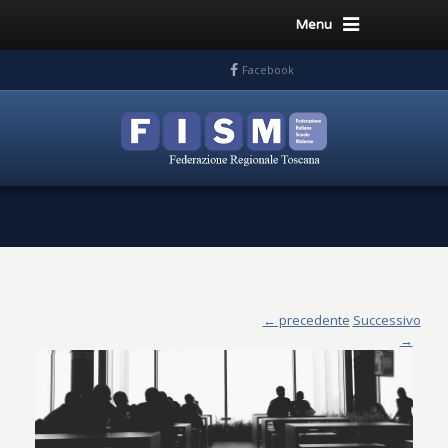
Menu
Facebook
← precedente
Successivo
→