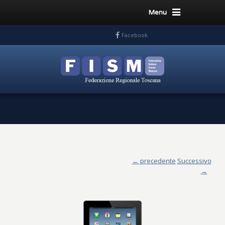
Menu
Facebook
← precedente
Successivo
→