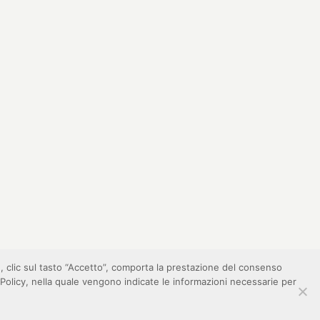
e, clic sul tasto “Accetto”, comporta la prestazione del consenso
cy Policy, nella quale vengono indicate le informazioni necessarie per
privacy
credits
responsabilità
copyright