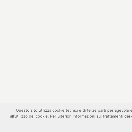
Questo sito utilizza cookie tecnici e di terze parti per agevola
all'utilizzo dei cookie. Per ulteriori informazioni sui trattamenti d
2017 © FISM - realizzato da
digital idea srl